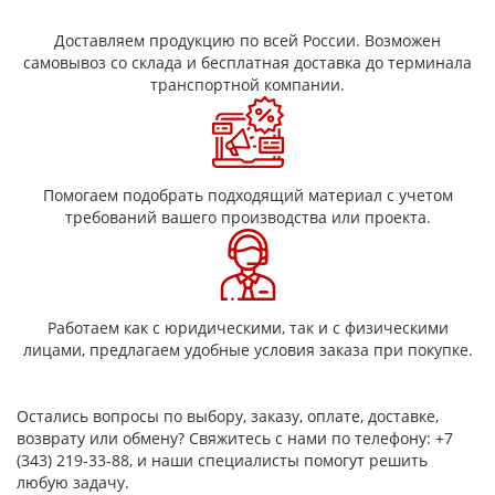
изоляции, защиты и маркировки проводов и
соединительных узлов.
Доставляем продукцию по всей России. Возможен
Термоусадочные трубки с клеевым слоем.
самовывоз со склада и бесплатная доставка до терминала
Специальный клей плавится при нагревании,
транспортной компании.
обеспечивая герметичное соединение и защиту от
влаги клемм, не обладает подавлением горения.
Трубки с усиленной стенкой. Они имеют усиленную
структуру, что делает их подходящими для
применения в условиях повышенной нагрузки или
Помогаем подобрать подходящий материал с учетом
агрессивной среды.
требований вашего производства или проекта.
Каждый тип термоусадочных трубок предназначен для
разных условий эксплуатации и зависит от конкретных целей
Преимущества термоусадочных трубок
Простота монтажа: благодаря способности
Работаем как с юридическими, так и с физическими
термоусадочных трубок усаживаться под
лицами, предлагаем удобные условия заказа при покупке.
воздействием тепла, их легко устанавливать на
кабельные соединения.
Надежные изолирующие свойства, даже силовых
Остались вопросы по выбору, заказу, оплате, доставке,
промышленных приборов.
возврату или обмену? Свяжитесь с нами по телефону: +7
Широкий диапазон применения: они подходят для
(343) 219-33-88, и наши специалисты помогут решить
использования как в бытовых условиях, так и при
любую задачу.
профессиональном монтаже электрооборудования.