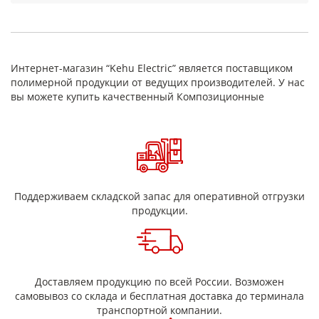
изоляционных прокладок, вставок, экранов и деталей
сложной формы в электроаппаратуре, электромашинах,
трансформаторных и нагревательных узлах. Поставляется
листами и в виде заготовок; возможны раскрой и
изготовление по чертежу.
Интернет-магазин “Kehu Electric” является поставщиком
Преимущества
полимерной продукции от ведущих производителей. У нас
вы можете купить качественный Композиционные
высокая диэлектрическая прочность и надежная
электроизоляция
термостойкость и стабильность параметров при
нагреве
прочность и формоустойчивость (для прокладок и
деталей)
технологичность: удобно резать и изготавливать
заготовки
Поддерживаем складской запас для оперативной отгрузки
поставка листами/заготовками, раскрой под размер
продукции.
Области применения
электроаппаратура и щитовое оборудование
электродвигатели, генераторы, трансформаторы
(изоляционные детали)
Доставляем продукцию по всей России. Возможен
нагревательное оборудование, термоузлы и печи
самовывоз со склада и бесплатная доставка до терминала
изоляционные прокладки, вставки, барьеры, экраны
транспортной компании.