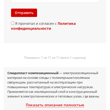
Отправить
Я прочитал и согласен с
Политика
конфиденциальности
Показано с 1 по 11 из 11 (всего 1 страниц)
Слюдопласт композиционный
— электроизоляционный
материал на основе слюды с полимерным/смоляным
связующим, рассчитанный на эксплуатацию при
повышенных температурах и электрических нагрузках.
Применяется как изоляционный слой и конструкционный
элемент в электротехнических и тепловых узлах, где важны
диэлектрическая прочность, стабильность характеристик и
Показать описание полностью
технологичность обработки. Используется для изготовления