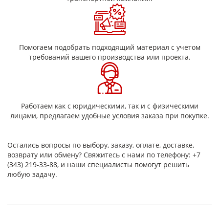
Устойчивость к ультрафиолету: Некоторые виды
тканей защищены от выцветания под воздействием
солнечных лучей.
Помогаем подобрать подходящий материал с учетом
Среди основных свойств можно выделить ее отличную
требований вашего производства или проекта.
термостойкость, что позволяет использовать ее в условиях
высоких температур. Кроме того, благодаря своей
прочности и устойчивости к воздействию агрессивных сред,
обеспечивает надежную эксплуатацию в самых различных
условиях.
Работаем как с юридическими, так и с физическими
Таким образом, лакоткань электроизоляционная является
лицами, предлагаем удобные условия заказа при покупке.
универсальным материалом, который находит применение
в самых разных отраслях благодаря своим уникальным
свойствам и широким возможностям использования.
Остались вопросы по выбору, заказу, оплате, доставке,
Лакаткани производятся и имеют состав и свойства в
возврату или обмену? Свяжитесь с нами по телефону: +7
соответствии с ГОСТ 28034
(343) 219-33-88, и наши специалисты помогут решить
любую задачу.
Класс
Марка
Толщина, мм
Композиция
нагревостойкос