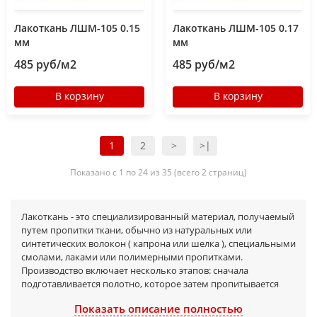
Лакоткань ЛШМ-105 0.15
Лакоткань ЛШМ-105 0.17
мм
мм
485 руб/м2
485 руб/м2
В корзину
В корзину
1
2
>
>|
Показано с 1 по 24 из 35 (всего 2 страниц)
Лакоткань - это специализированный материал, получаемый
путем пропитки ткани, обычно из натуральных или
синтетических волокон ( капрона или шелка ), специальными
смолами, лаками или полимерными пропитками.
Производство включает несколько этапов: сначала
подготавливается полотно, которое затем пропитывается
смолой, что придает ему необходимые свойства. В
Показать описание полностью
результате получается рулонный материал, который