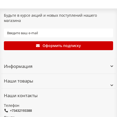
Капроновая ткань,
ЛКМ, ЛКМС
0,10; 0,12; 0,15
масляное
Будьте в курсе акций и новых поступлений нашего
связующее
магазина
105
Шёлковая ткань,
ЛШМ, ЛШМС
0,10; 0,12; 0,15
масляное
связующее
Оформить подписку
Основные технические характеристики
Информация
Удельная разрушающая
нагрузка при растяжении, н
Наши товары
менее, Н/см
Предельное
Толщина,
Марка
отклонения
мм
На образцах, нарезанных
среднее, мм
Наши контакты
вдоль
поперек
под углом 4
основы
основы
45° к осно
Телефон
0,10
24
17
17
~0,01
+73432193388
0,12
25
18
18
ЛКМ