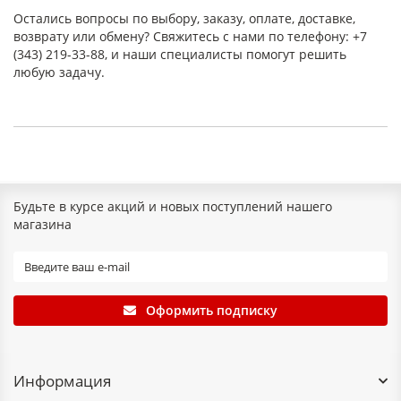
Остались вопросы по выбору, заказу, оплате, доставке,
Класс нагревостойкости (по
F (длительно до
возврату или обмену? Свяжитесь с нами по телефону: +7
классификации ГОСТ)
155 °C)
(343) 219-33-88, и наши специалисты помогут решить
любую задачу.
Рабочая температура
155 °C
Электрическая прочность (средняя)
16–20 кВ/мм
Удельное объемное сопротивление
1×10¹² Ом·м
Прочность на сжатие
100–140 МПа
Из-за того, что используется несколько слоев
Будьте в курсе акций и новых поступлений нашего
слюдопластовой бумаги, пропитанной эпоксидным
магазина
компонентом, материал имеет достаточно высокий класс
нагревостойкости, а потому подходит для применения в
мощных электрических машинах и аппаратах, включая
двигатели, тяговые моторы и генераторы.
Оформить подписку
Преимущества
Среди преимуществ материала:
высокая электроизоляционная способность;
Информация
термостойкость;