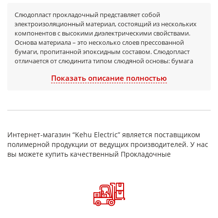
Слюдопласт прокладочный представляет собой
электроизоляционный материал, состоящий из нескольких
компонентов с высокими диэлектрическими свойствами.
Основа материала – это несколько слоев прессованной
бумаги, пропитанной эпоксидным составом. Слюдопласт
отличается от слюдинита типом слюдяной основы: бумага
вместо щипаной слюды, при этом слюдопласт, как и
Показать описание полностью
слюдинит, относится к миканитам – это прокладочный
нагревостойкий продукт для электротехники.
Предлагаем заказать слюдопласт прямо сейчас. Просто
оставьте заявку, и наши менеджеры помогут с выбором
товара и проведут расчет необходимого количества
материала и его стоимости.
Интернет-магазин “Kehu Electric” является поставщиком
Описание и состав
полимерной продукции от ведущих производителей. У нас
вы можете купить качественный Прокладочные
Данный электроизоляционный материал, состоящий из
основы, связующего звена и армированной пленки,
производится по следующей технологии:
Сначала подготавливают слои слюдопластовой
бумаги.
Затем наносят пропитку эпоксидным связующим на