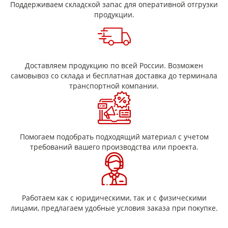
каждый слой. Для усиления добавляют армирование
Поддерживаем складской запас для оперативной отгрузки
полиэтилентерефталатной пленкой и стеклотканью.
продукции.
Далее формируют пакет из нескольких слоев
пропитанной слюдопластовой бумаги и
армированной полиэтилентерефталатной пленки.
Собранный пакет из пленки и бумаги, пропитанной
эпоксидным связующим, загружают в горячий пресс.
Доставляем продукцию по всей России. Возможен
Под давлением и при высокой температуре связующее
самовывоз со склада и бесплатная доставка до терминала
отверждается. Слои бумаги, пропитанной клеем,
транспортной компании.
спрессовываются в монолитный лист.
Готовый продукт – это слюдопласт, состоящий из нескольких
слоев слюдопластовой бумаги, пропитанной эпоксидным
связующим и армированной полиэтилентерефталатной
плёнкой и стеклотканью, спрессованных в единое целое. Он
Помогаем подобрать подходящий материал с учетом
представляет собой электроизоляционный материал с
требований вашего производства или проекта.
высокими диэлектрическими и механическими свойствами.
Технические характеристики
Материал из слюдопластовой бумаги, пропитанной
эпоксидным связующим, соответствует типу 223 согласно
Работаем как с юридическими, так и с физическими
классификации ГОСТ. Ниже ключевые показатели изолятора.
лицами, предлагаем удобные условия заказа при покупке.
Показатель
Значение