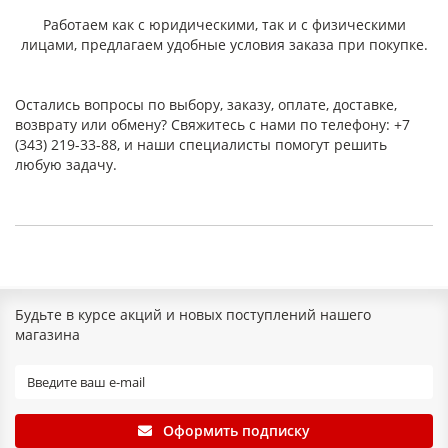
хорошие диэлектрические свойства;
Работаем как с юридическими, так и с физическими
выраженные антифрикционные качества;
лицами, предлагаем удобные условия заказа при покупке.
атмосфероустойчивость;
устойчивость к воздействию воды, масел и бензина;
стабильность размеров при относительной влажности
Остались вопросы по выбору, заказу, оплате, доставке,
воздуха до 80%;
возврату или обмену? Свяжитесь с нами по телефону: +7
бесшумность работы в узлах трения;
(343) 219-33-88, и наши специалисты помогут решить
легко обрабатывается механически (резка, сверление,
любую задачу.
точение, фрезеровка) без расслоений и трещин.
Материал не требует дополнительной обработки
поверхности и не подвержен коррозии.
Форматы и обработка
Текстолит ПТ ГОСТ выпускается в виде листов различных
размеров и толщин, что позволяет подобрать материал под
конкретные задачи производства. Листовой поделочный
Будьте в курсе акций и новых поступлений нашего
текстолит хорошо поддаётся всем видам механической
магазина
обработки и подходит для серийного и единичного
изготовления деталей.
Толщина, формат листов и сорт исполнения подбираются в
зависимости от назначения изделия — параметры уточняйте
Оформить подписку
у менеджеров при подборе материала.