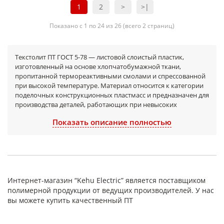
1
2
>
>|
Показано с 1 по 24 из 26 (всего 2 страниц)
Текстолит ПТ ГОСТ 5-78 — листовой слоистый пластик,
изготовленный на основе хлопчатобумажной ткани,
пропитанной термореактивными смолами и спрессованной
при высокой температуре. Материал относится к категории
поделочных конструкционных пластмасс и предназначен для
производства деталей, работающих при невысоких
механических нагрузках. Это самая распространённая и
Показать описание полностью
доступная по цене марка текстолита, широко применяемая в
промышленности.
Листовой текстолит ПТ представляет собой оптимальное
решение для узлов, где важны антифрикционные свойства,
бесшумность работы, малый удельный вес и стабильные
физико-механические характеристики при длительной
Интернет-магазин “Kehu Electric” является поставщиком
эксплуатации.
полимерной продукции от ведущих производителей. У нас
Назначение и применение текстолита
вы можете купить качественный ПТ
ПТ