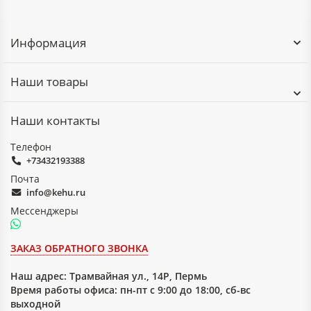
Отличие текстолита ПТ от ПТК
Текстолит ПТ предназначен для деталей, работающих при
Информация
более низких нагрузках. В случаях, когда требуются
повышенные физико-механические свойства и прочность,
применяется текстолит марки ПТК. При этом ПТ остаётся
Наши товары
оптимальным выбором по соотношению цены, ресурса и
технологичности обработки.
Наши контакты
Телефон
+73432193388
Почта
info@kehu.ru
Мессенджеры
ЗАКАЗ ОБРАТНОГО ЗВОНКА
Наш адрес:
Трамвайная ул., 14Р, Пермь
Время работы офиса: пн-пт с 9:00 до 18:00, сб-вс
выходной